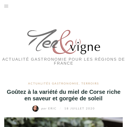
Aller
au
ACTUALITÉS GASTRONOMIE
contenu
EVENEMENTS
HOTELS
RESTAURANTS
ACTUALITÉ GASTRONOMIE POUR LES RÉGIONS DE
FRANCE
SORTIES
ACTUALITÉS GASTRONOMIE
,
TERROIRS
TERROIRS
Goûtez à la variété du miel de Corse riche
en saveur et gorgée de soleil
VINS
par
ERIC
/
18 JUILLET 2020