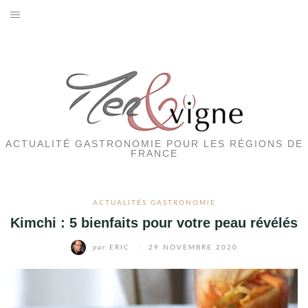
Aller
au
ACTUALITÉS GASTRONOMIE
contenu
EVENEMENTS
HOTELS
RESTAURANTS
ACTUALITÉ GASTRONOMIE POUR LES RÉGIONS DE
FRANCE
SORTIES
ACTUALITÉS GASTRONOMIE
TERROIRS
Kimchi : 5 bienfaits pour votre peau révélés
VINS
par
ERIC
/
29 NOVEMBRE 2020