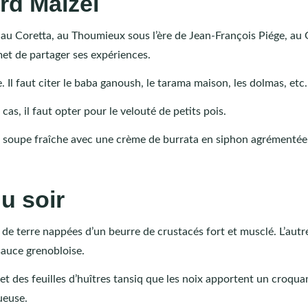
rd Maizel
 au Coretta, au Thoumieux sous l’ère de Jean-François Piége, au
met de partager ses expériences.
e. Il faut citer le baba ganoush, le tarama maison, les dolmas, etc.
as, il faut opter pour le velouté de petits pois.
 la soupe fraîche avec une crème de burrata en siphon agrémentée
u soir
e terre nappées d’un beurre de crustacés fort et musclé. L’autre
sauce grenobloise.
et des feuilles d’huîtres tansiq que les noix apportent un croquan
ueuse.