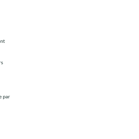
ont
rs
e par