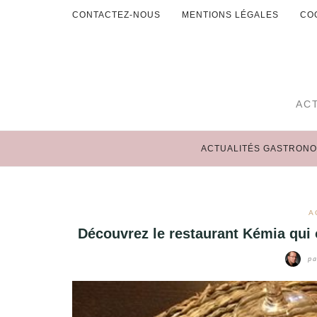
Aller
CONTACTEZ-NOUS
MENTIONS LÉGALES
CO
au
ACTUALITÉS GASTRONOMIE
contenu
EVENEMENTS
AC
HOTELS
RESTAURANTS
ACTUALITÉS GASTRONO
SORTIES
TERROIRS
A
Découvrez le restaurant Kémia qui o
VINS
pa