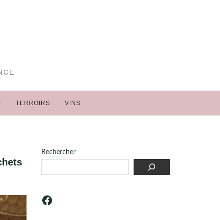
NCE
S
TERROIRS
VINS
Rechercher
chets
Facebook