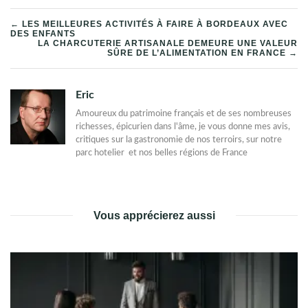
NAVIGATION
← LES MEILLEURES ACTIVITÉS À FAIRE À BORDEAUX AVEC
DES ENFANTS
LA CHARCUTERIE ARTISANALE DEMEURE UNE VALEUR
DE
SÛRE DE L’ALIMENTATION EN FRANCE →
L’ARTICLE
Eric
Amoureux du patrimoine français et de ses nombreuses
richesses, épicurien dans l'âme, je vous donne mes avis,
critiques sur la gastronomie de nos terroirs, sur notre
parc hotelier et nos belles régions de France
Vous apprécierez aussi