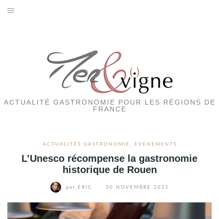
Aller
au
ACTUALITÉS GASTRONOMIE
contenu
EVENEMENTS
HOTELS
RESTAURANTS
ACTUALITÉ GASTRONOMIE POUR LES RÉGIONS DE
FRANCE
SORTIES
ACTUALITÉS GASTRONOMIE
,
EVENEMENTS
TERROIRS
L’Unesco récompense la gastronomie
historique de Rouen
VINS
par
ERIC
/
30 NOVEMBRE 2021