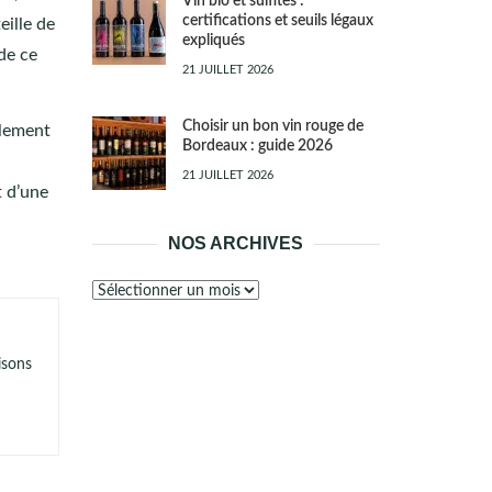
Vin bio et sulfites :
certifications et seuils légaux
eille de
expliqués
 de ce
21 JUILLET 2026
Choisir un bon vin rouge de
alement
Bordeaux : guide 2026
u
21 JUILLET 2026
t d’une
NOS ARCHIVES
Nos
archives
isons