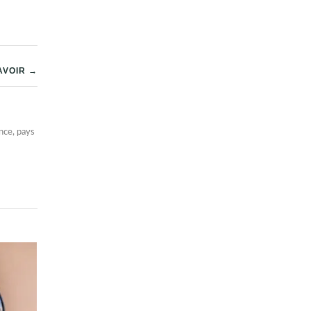
AVOIR →
nce, pays