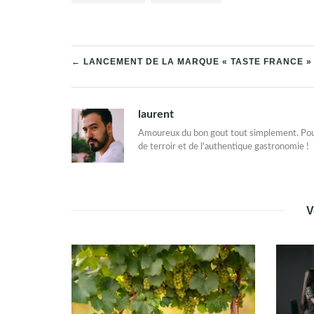
NAVIGATION
← LANCEMENT DE LA MARQUE « TASTE FRANCE »
DE
laurent
L’ARTICLE
Amoureux du bon gout tout simplement. Pourqu
de terroir et de l'authentique gastronomie !
V