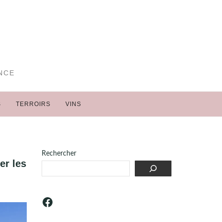
NCE
S
TERROIRS
VINS
Rechercher
er les
Facebook