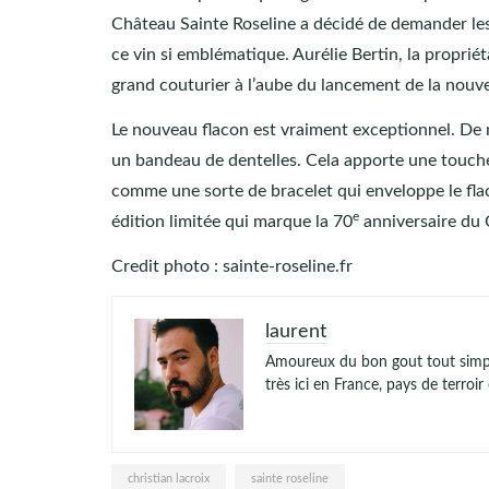
Château Sainte Roseline a décidé de demander les s
ce vin si emblématique. Aurélie Bertin, la proprié
grand couturier à l’aube du lancement de la nouve
Le nouveau flacon est vraiment exceptionnel. De 
un bandeau de dentelles. Cela apporte une touche 
comme une sorte de bracelet qui enveloppe le flaco
e
édition limitée qui marque la 70
anniversaire du 
Credit photo : sainte-roseline.fr
laurent
Amoureux du bon gout tout simple
très ici en France, pays de terroi
christian lacroix
sainte roseline