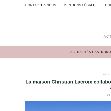
Aller
CONTACTEZ-NOUS
MENTIONS LÉGALES
CO
au
ACTUALITÉS GASTRONOMIE
contenu
EVENEMENTS
AC
HOTELS
RESTAURANTS
ACTUALITÉS GASTRONO
SORTIES
TERROIRS
ACT
La maison Christian Lacroix collabo
VINS
pa