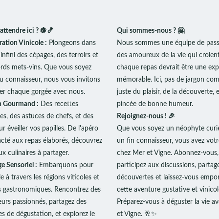
attendre ici ? 🍇🍤
Qui sommes-nous ? 🤗
ration Vinicole :
Plongeons dans
Nous sommes une équipe de pass
 infini des cépages, des terroirs et
des amoureux de la vie qui croien
rds mets-vins. Que vous soyez
chaque repas devrait être une exp
u connaisseur, nous vous invitons
mémorable. Ici, pas de jargon com
er chaque gorgée avec nous.
juste du plaisir, de la découverte, 
n Gourmand :
Des recettes
pincée de bonne humeur.
tes, des astuces de chefs, et des
Rejoignez-nous ! 🎉
r éveiller vos papilles. De l'apéro
Que vous soyez un néophyte curi
cté aux repas élaborés, découvrez
un fin connaisseur, vous avez votr
x culinaires à partager.
chez Mer et Vigne. Abonnez-vous,
e Sensoriel :
Embarquons pour
participez aux discussions, partag
e à travers les régions viticoles et
découvertes et laissez-vous empor
es gastronomiques. Rencontrez des
cette aventure gustative et vinicol
urs passionnés, partagez des
Préparez-vous à déguster la vie a
s de dégustation, et explorez le
et Vigne. 🥂✨