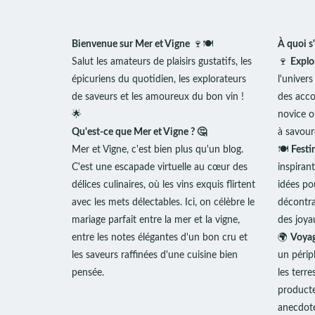
Bienvenue sur Mer et Vigne
🍷🍽️
À quoi s'
Salut les amateurs de plaisirs gustatifs, les
🍷
Explo
épicuriens du quotidien, les explorateurs
l'univers
de saveurs et les amoureux du bon vin !
des acco
🌟
novice o
Qu'est-ce que Mer et Vigne ? 🤔
à savour
Mer et Vigne, c'est bien plus qu'un blog.
🍽️
Festi
C'est une escapade virtuelle au cœur des
inspiran
délices culinaires, où les vins exquis flirtent
idées pou
avec les mets délectables. Ici, on célèbre le
décontra
mariage parfait entre la mer et la vigne,
des joyau
entre les notes élégantes d'un bon cru et
🌍
Voyag
les saveurs raffinées d'une cuisine bien
un péripl
pensée.
les terr
producte
anecdote