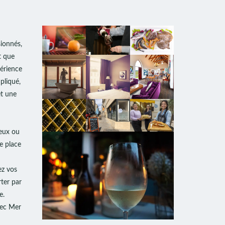
ionnés,
t que
érience
pliqué,
et une
eux ou
e place
ez vos
ter par
e.
vec Mer