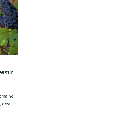
vestir
domaine
 c’est