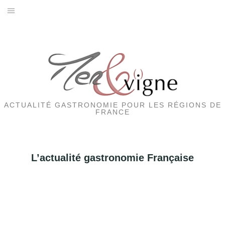
Aller
au
ACTUALITÉS GASTRONOMIE
contenu
EVENEMENTS
HOTELS
RESTAURANTS
ACTUALITÉ GASTRONOMIE POUR LES RÉGIONS DE
FRANCE
SORTIES
TERROIRS
L’actualité gastronomie Française
VINS